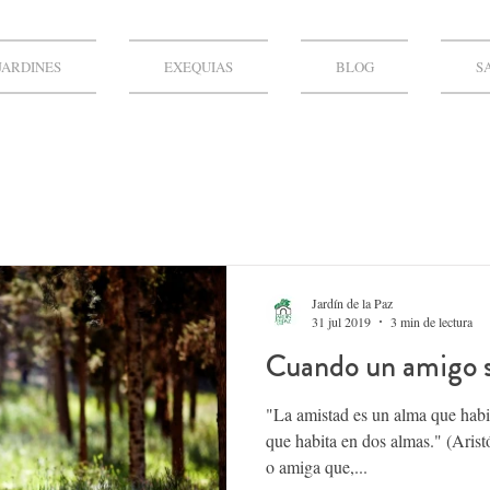
JARDINES
EXEQUIAS
BLOG
S
Jardín de la Paz
31 jul 2019
3 min de lectura
Cuando un amigo s
"La amistad es un alma que habi
que habita en dos almas." (Aris
o amiga que,...