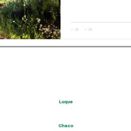
és donde estés
Google Maps presiona los cuadros de acuerdo a la sucursal 
Luque
Iturbe 163 esq. Yegros.
Chaco