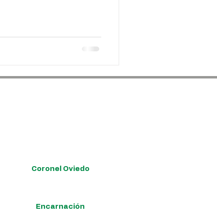
de su interés:
Coronel Oviedo
Enrique Scavenius 502 esq. Mcal. López.
Encarnación