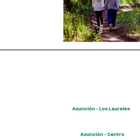
Contigo, est
Para conocer las ubicaciones de 
Asunción - Los Laureles
Avda. República Argentina 1512 esq. Dr. Miguel Torres.
Asunción - Centro