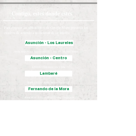
Contigo, estés donde estés
Para conocer las ubicaciones de Google Maps presiona los
cuadros de acuerdo a la sucursal de su interés:
Asunción - Los Laureles
Avda. República Argentina 1512 esq. Dr. Miguel Torres.
Asunción - Centro
Alberdi 1366 entre 1ra y 2da.
Lambaré
Itape 1532 c/ Avda. Indep. Nacional.
Fernando de la Mora
Ruta Mcal. Estigarribia 115 esq. Boquerón.
Luque
Iturbe 163 esq. Yegros.
Chaco
José Falcón, Presidente Hayes
Coronel Oviedo