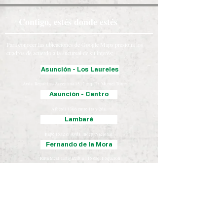
Contigo, estés donde estés
Para conocer las ubicaciones de Google Maps presiona los
cuadros de acuerdo a la sucursal de su interés:
Asunción - Los Laureles
Avda. República Argentina 1512 esq. Dr. Miguel Torres.
Asunción - Centro
Alberdi 1366 entre 1ra y 2da.
Lambaré
Itape 1532 c/ Avda. Indep. Nacional.
Fernando de la Mora
Ruta Mcal. Estigarribia 115 esq. Boquerón.
Luque
Iturbe 163 esq. Yegros.
Chaco
José Falcón, Presidente Hayes
Coronel Oviedo