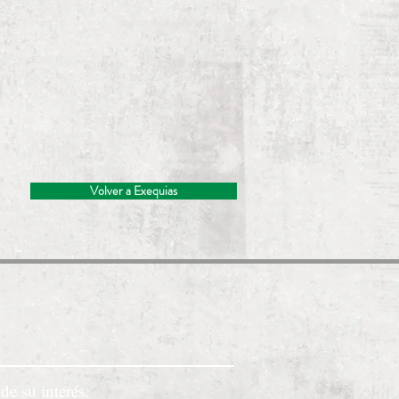
Volver a Exequias
de su interés: