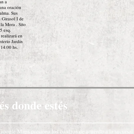
an a
 una oración
 alma. Sus
n Girasol I de
la Mora . Sito
5 esq.
realizará en
terio Jardín
 14:00 hs.
és donde estés
Google Maps presiona los cuadros de acuerdo a la sucursal 