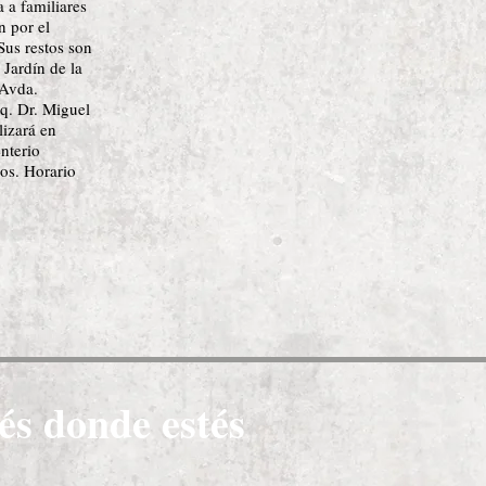
a a familiares
n por el
Sus restos son
 Jardín de la
 Avda.
q. Dr. Miguel
lizará en
nterio
os. Horario
és donde estés