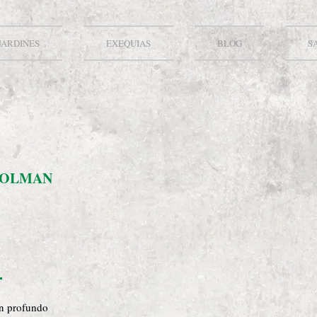
JARDINES
EXEQUIAS
BLOG
S
COLMAN
on profundo