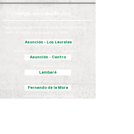
Contigo, estés donde estés
Para conocer las ubicaciones de Google Maps presiona los
cuadros de acuerdo a la sucursal de su interés:
Asunción - Los Laureles
Avda. República Argentina 1512 esq. Dr. Miguel Torres.
Asunción - Centro
Alberdi 1366 entre 1ra y 2da.
Lambaré
Itape 1532 c/ Avda. Indep. Nacional.
Fernando de la Mora
Ruta Mcal. Estigarribia 115 esq. Boquerón.
Luque
Iturbe 163 esq. Yegros.
Chaco
José Falcón, Presidente Hayes
Coronel Oviedo