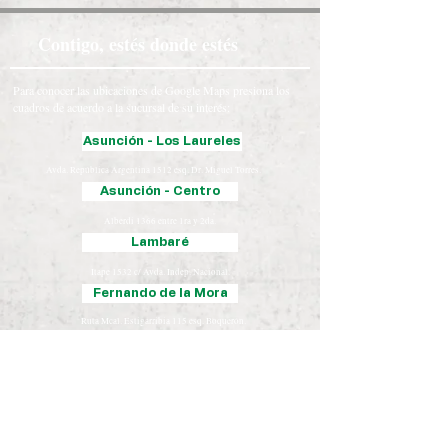
Contigo, estés donde estés
Para conocer las ubicaciones de Google Maps presiona los
cuadros de acuerdo a la sucursal de su interés:
Asunción - Los Laureles
Avda. República Argentina 1512 esq. Dr. Miguel Torres.
Asunción - Centro
Alberdi 1366 entre 1ra y 2da.
Lambaré
Itape 1532 c/ Avda. Indep. Nacional.
Fernando de la Mora
Ruta Mcal. Estigarribia 115 esq. Boquerón.
Luque
Iturbe 163 esq. Yegros.
Chaco
José Falcón, Presidente Hayes
Coronel Oviedo