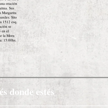
 una oración
 alma. Sus
n Margarita
ureles. Sito
a 1512 esq.
ación se
 en el
e la Mora
a: 15:00hs.
és donde estés