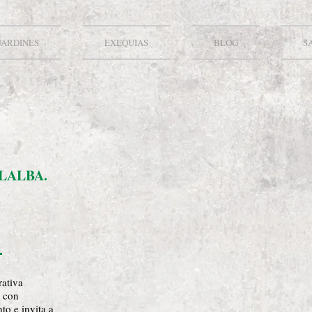
JARDINES
EXEQUIAS
BLOG
S
LALBA.
rativa
n con
to e invita a