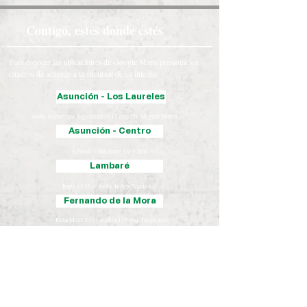
Contigo, estés donde estés
Para conocer las ubicaciones de Google Maps presiona los
cuadros de acuerdo a la sucursal de su interés:
Asunción - Los Laureles
Avda. República Argentina 1512 esq. Dr. Miguel Torres.
Asunción - Centro
Alberdi 1366 entre 1ra y 2da.
Lambaré
Itape 1532 c/ Avda. Indep. Nacional.
Fernando de la Mora
Ruta Mcal. Estigarribia 115 esq. Boquerón.
Luque
Iturbe 163 esq. Yegros.
Chaco
José Falcón, Presidente Hayes
Coronel Oviedo