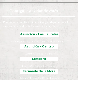
Contigo, estés donde estés
Para conocer las ubicaciones de Google Maps presiona los
cuadros de acuerdo a la sucursal de su interés:
Asunción - Los Laureles
Avda. República Argentina 1512 esq. Dr. Miguel Torres.
Asunción - Centro
Alberdi 1366 entre 1ra y 2da.
Lambaré
Itape 1532 c/ Avda. Indep. Nacional.
Fernando de la Mora
Ruta Mcal. Estigarribia 115 esq. Boquerón.
Luque
Iturbe 163 esq. Yegros.
Chaco
José Falcón, Presidente Hayes
Coronel Oviedo