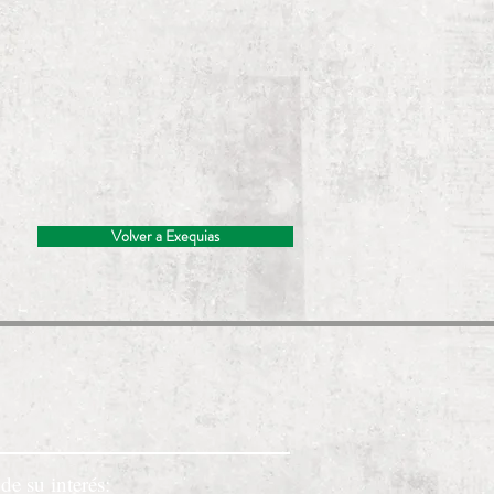
Volver a Exequias
de su interés: