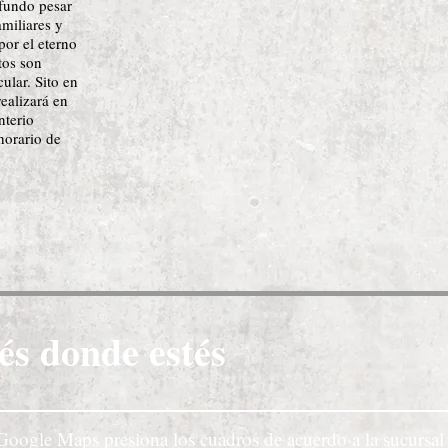
ofundo pesar
amiliares y
por el eterno
tos son
ular. Sito en
ealizará en
nterio
horario de
és donde estés
Google Maps presiona los cuadros de acuerdo a la sucursal 