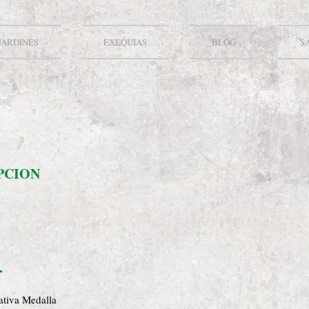
JARDINES
EXEQUIAS
BLOG
S
PCION
ativa Medalla