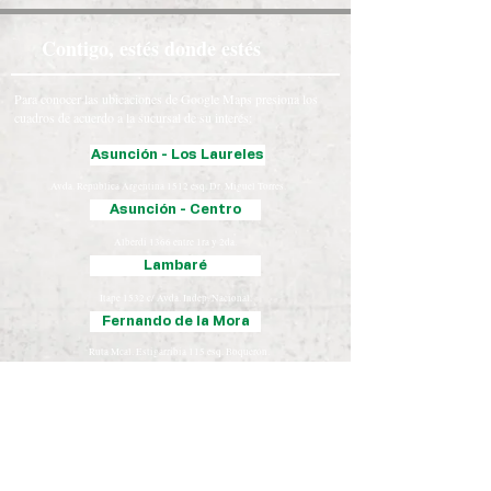
Contigo, estés donde estés
Para conocer las ubicaciones de Google Maps presiona los
cuadros de acuerdo a la sucursal de su interés:
Asunción - Los Laureles
Avda. República Argentina 1512 esq. Dr. Miguel Torres.
Asunción - Centro
Alberdi 1366 entre 1ra y 2da.
Lambaré
Itape 1532 c/ Avda. Indep. Nacional.
Fernando de la Mora
Ruta Mcal. Estigarribia 115 esq. Boquerón.
Luque
Iturbe 163 esq. Yegros.
Chaco
José Falcón, Presidente Hayes
Coronel Oviedo