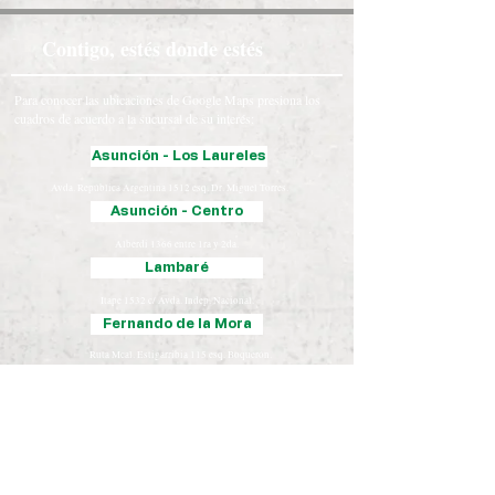
Contigo, estés donde estés
Para conocer las ubicaciones de Google Maps presiona los
cuadros de acuerdo a la sucursal de su interés:
Asunción - Los Laureles
Avda. República Argentina 1512 esq. Dr. Miguel Torres.
Asunción - Centro
Alberdi 1366 entre 1ra y 2da.
Lambaré
Itape 1532 c/ Avda. Indep. Nacional.
Fernando de la Mora
Ruta Mcal. Estigarribia 115 esq. Boquerón.
Luque
Iturbe 163 esq. Yegros.
Chaco
José Falcón, Presidente Hayes
Coronel Oviedo