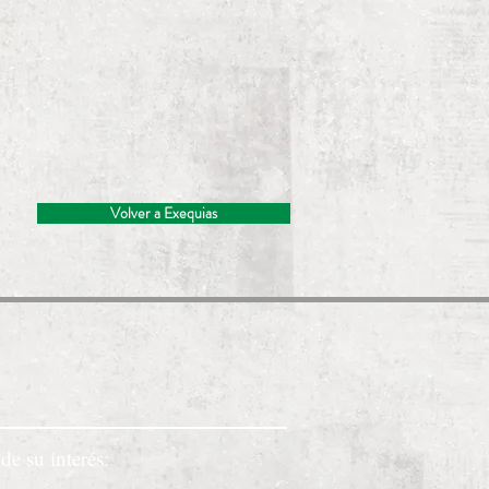
Volver a Exequias
de su interés: