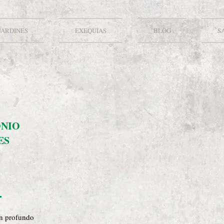
JARDINES
EXEQUIAS
BLOG
S
ONIO
ES
on profundo