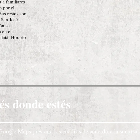
a a familiares
n por el
Sus restos son
 San José .
ón se
 en el
iatá. Horario
és donde estés
Google Maps presiona los cuadros de acuerdo a la sucursal 