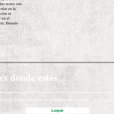
Sus restos son
cular en la
ción se
 en el
ta. Horario
és donde estés
Google Maps presiona los cuadros de acuerdo a la sucursal 
Luque