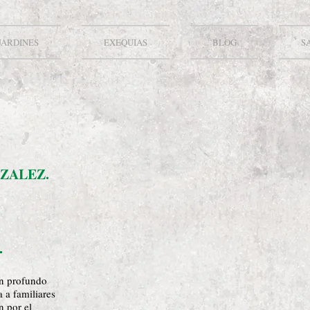
JARDINES
EXEQUIAS
BLOG
S
ZALEZ.
on profundo
a a familiares
n por el