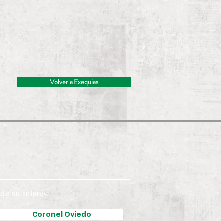
Volver a Exequias
de su interés:
Coronel Oviedo