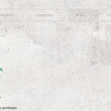
JARDINES
EXEQUIAS
BLOG
S
N
on profundo