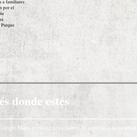
a a familiares
n por el
Su
ha
 Parque
és donde estés
Google Maps presiona los cuadros de acuerdo a la sucursal 