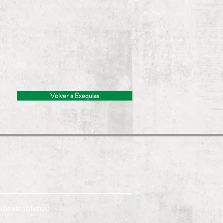
Volver a Exequias
de su interés: