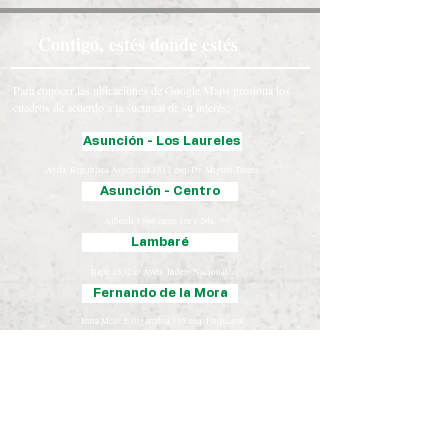
Contigo, estés donde estés
Para conocer las ubicaciones de Google Maps presiona los
cuadros de acuerdo a la sucursal de su interés:
Asunción - Los Laureles
Avda. República Argentina 1512 esq. Dr. Miguel Torres.
Asunción - Centro
Alberdi 1366 entre 1ra y 2da.
Lambaré
Itape 1532 c/ Avda. Indep. Nacional.
Fernando de la Mora
Ruta Mcal. Estigarribia 115 esq. Boquerón.
Luque
Iturbe 163 esq. Yegros.
Chaco
José Falcón, Presidente Hayes
Coronel Oviedo