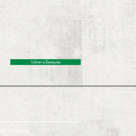
Volver a Exequias
de su interés: