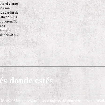
por el eterno
tos son
I de Jardín de
Sito en Ruta
Boquerón. Su
echa
 Parque
ida 09:30 hs.
és donde estés
Google Maps presiona los cuadros de acuerdo a la sucursal 