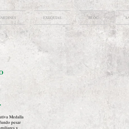
JARDINES
EXEQUIAS
BLOG
S
O
ativa Medalla
ofundo pesar
amiliares y