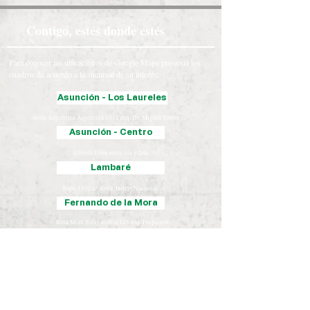
Contigo, estés donde estés
Para conocer las ubicaciones de Google Maps presiona los
cuadros de acuerdo a la sucursal de su interés:
Asunción - Los Laureles
Avda. República Argentina 1512 esq. Dr. Miguel Torres.
Asunción - Centro
Alberdi 1366 entre 1ra y 2da.
Lambaré
Itape 1532 c/ Avda. Indep. Nacional.
Fernando de la Mora
Ruta Mcal. Estigarribia 115 esq. Boquerón.
Luque
Iturbe 163 esq. Yegros.
Chaco
José Falcón, Presidente Hayes
Coronel Oviedo