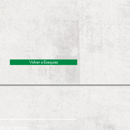
Volver a Exequias
de su interés: