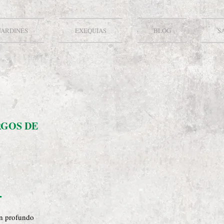
JARDINES
EXEQUIAS
BLOG
S
RGOS DE
on profundo