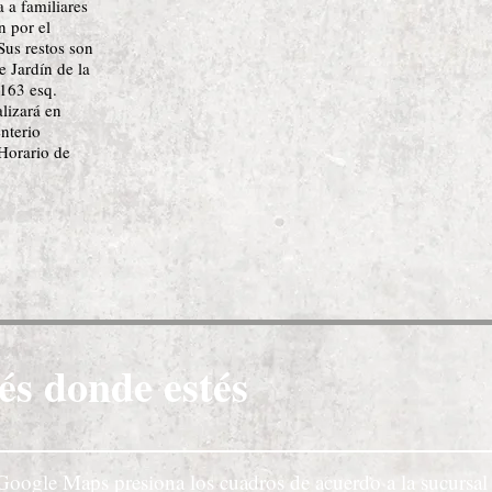
a a familiares
n por el
Sus restos son
e Jardín de la
 163 esq.
lizará en
nterio
Horario de
és donde estés
Google Maps presiona los cuadros de acuerdo a la sucursal 