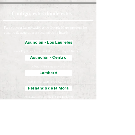
Contigo, estés donde estés
Para conocer las ubicaciones de Google Maps presiona los
cuadros de acuerdo a la sucursal de su interés:
Asunción - Los Laureles
Avda. República Argentina 1512 esq. Dr. Miguel Torres.
Asunción - Centro
Alberdi 1366 entre 1ra y 2da.
Lambaré
Itape 1532 c/ Avda. Indep. Nacional.
Fernando de la Mora
Ruta Mcal. Estigarribia 115 esq. Boquerón.
Luque
Iturbe 163 esq. Yegros.
Chaco
José Falcón, Presidente Hayes
Coronel Oviedo