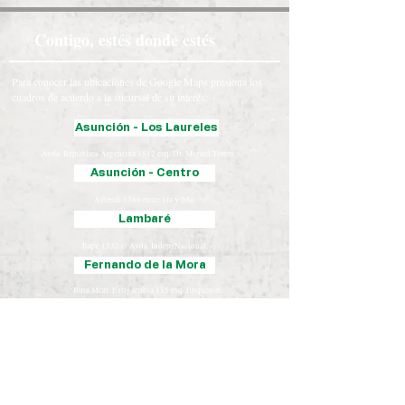
Contigo, estés donde estés
Para conocer las ubicaciones de Google Maps presiona los
cuadros de acuerdo a la sucursal de su interés:
Asunción - Los Laureles
Avda. República Argentina 1512 esq. Dr. Miguel Torres.
Asunción - Centro
Alberdi 1366 entre 1ra y 2da.
Lambaré
Itape 1532 c/ Avda. Indep. Nacional.
Fernando de la Mora
Ruta Mcal. Estigarribia 115 esq. Boquerón.
Luque
Iturbe 163 esq. Yegros.
Chaco
José Falcón, Presidente Hayes
Coronel Oviedo