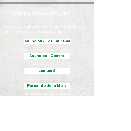
Contigo, estés donde estés
Para conocer las ubicaciones de Google Maps presiona los
cuadros de acuerdo a la sucursal de su interés:
Asunción - Los Laureles
Avda. República Argentina 1512 esq. Dr. Miguel Torres.
Asunción - Centro
Alberdi 1366 entre 1ra y 2da.
Lambaré
Itape 1532 c/ Avda. Indep. Nacional.
Fernando de la Mora
Ruta Mcal. Estigarribia 115 esq. Boquerón.
Luque
Iturbe 163 esq. Yegros.
Chaco
José Falcón, Presidente Hayes
Coronel Oviedo