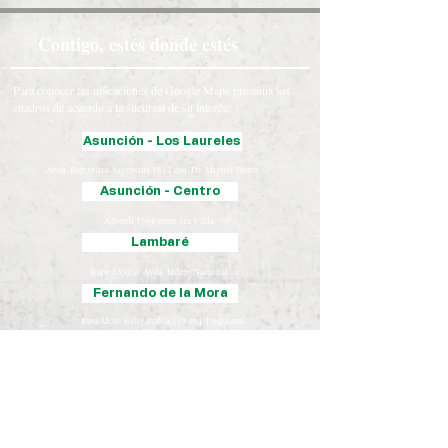
Contigo, estés donde estés
Para conocer las ubicaciones de Google Maps presiona los
cuadros de acuerdo a la sucursal de su interés:
Asunción - Los Laureles
Avda. República Argentina 1512 esq. Dr. Miguel Torres.
Asunción - Centro
Alberdi 1366 entre 1ra y 2da.
Lambaré
Itape 1532 c/ Avda. Indep. Nacional.
Fernando de la Mora
Ruta Mcal. Estigarribia 115 esq. Boquerón.
Luque
Iturbe 163 esq. Yegros.
Chaco
José Falcón, Presidente Hayes
Coronel Oviedo