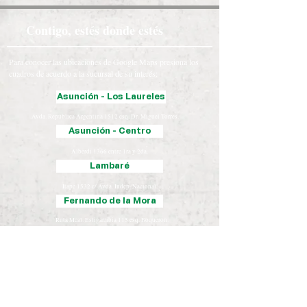
Contigo, estés donde estés
Para conocer las ubicaciones de Google Maps presiona los
cuadros de acuerdo a la sucursal de su interés:
Asunción - Los Laureles
Avda. República Argentina 1512 esq. Dr. Miguel Torres.
Asunción - Centro
Alberdi 1366 entre 1ra y 2da.
Lambaré
Itape 1532 c/ Avda. Indep. Nacional.
Fernando de la Mora
Ruta Mcal. Estigarribia 115 esq. Boquerón.
Luque
Iturbe 163 esq. Yegros.
Chaco
José Falcón, Presidente Hayes
Coronel Oviedo