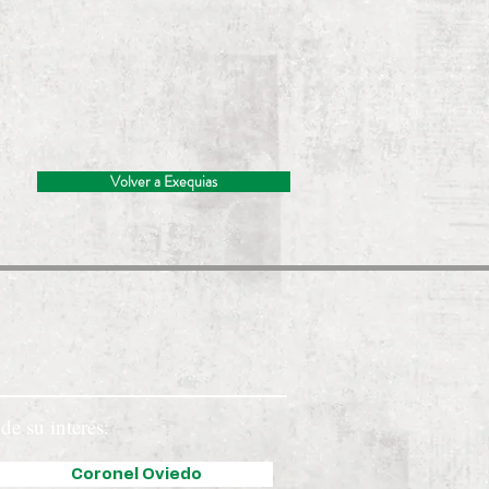
Volver a Exequias
de su interés:
Coronel Oviedo