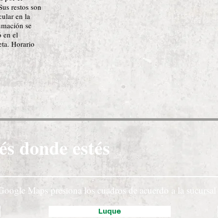
Sus restos son
cular en la
umación se
 en el
ta. Horario
és donde estés
Google Maps presiona los cuadros de acuerdo a la sucursal 
Luque