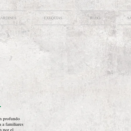
JARDINES
EXEQUIAS
BLOG
S
on profundo
a a familiares
n por el