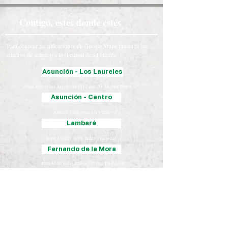
Contigo, estés donde estés
Para conocer las ubicaciones de Google Maps presiona los
cuadros de acuerdo a la sucursal de su interés:
Asunción - Los Laureles
Avda. República Argentina 1512 esq. Dr. Miguel Torres.
Asunción - Centro
Alberdi 1366 entre 1ra y 2da.
Lambaré
Itape 1532 c/ Avda. Indep. Nacional.
Fernando de la Mora
Ruta Mcal. Estigarribia 115 esq. Boquerón.
Luque
Iturbe 163 esq. Yegros.
Chaco
José Falcón, Presidente Hayes
Coronel Oviedo