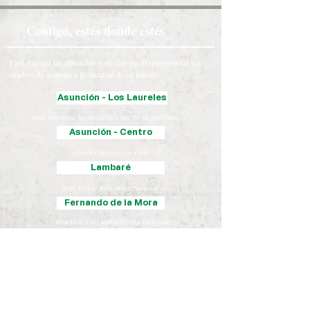
Contigo, estés donde estés
Para conocer las ubicaciones de Google Maps presiona los
cuadros de acuerdo a la sucursal de su interés:
Asunción - Los Laureles
Avda. República Argentina 1512 esq. Dr. Miguel Torres.
Asunción - Centro
Alberdi 1366 entre 1ra y 2da.
Lambaré
Itape 1532 c/ Avda. Indep. Nacional.
Fernando de la Mora
Ruta Mcal. Estigarribia 115 esq. Boquerón.
Luque
Iturbe 163 esq. Yegros.
Chaco
José Falcón, Presidente Hayes
Coronel Oviedo