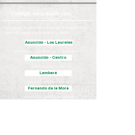
Contigo, estés donde estés
Para conocer las ubicaciones de Google Maps presiona los
cuadros de acuerdo a la sucursal de su interés:
Asunción - Los Laureles
Avda. República Argentina 1512 esq. Dr. Miguel Torres.
Asunción - Centro
Alberdi 1366 entre 1ra y 2da.
Lambaré
Itape 1532 c/ Avda. Indep. Nacional.
Fernando de la Mora
Ruta Mcal. Estigarribia 115 esq. Boquerón.
Luque
Iturbe 163 esq. Yegros.
Chaco
José Falcón, Presidente Hayes
Coronel Oviedo