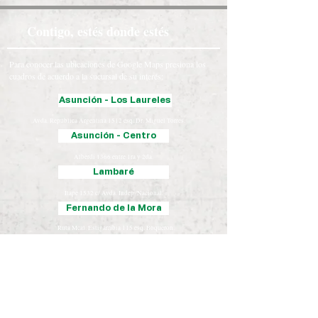
Contigo, estés donde estés
Para conocer las ubicaciones de Google Maps presiona los
cuadros de acuerdo a la sucursal de su interés:
Asunción - Los Laureles
Avda. República Argentina 1512 esq. Dr. Miguel Torres.
Asunción - Centro
Alberdi 1366 entre 1ra y 2da.
Lambaré
Itape 1532 c/ Avda. Indep. Nacional.
Fernando de la Mora
Ruta Mcal. Estigarribia 115 esq. Boquerón.
Luque
Iturbe 163 esq. Yegros.
Chaco
José Falcón, Presidente Hayes
Coronel Oviedo