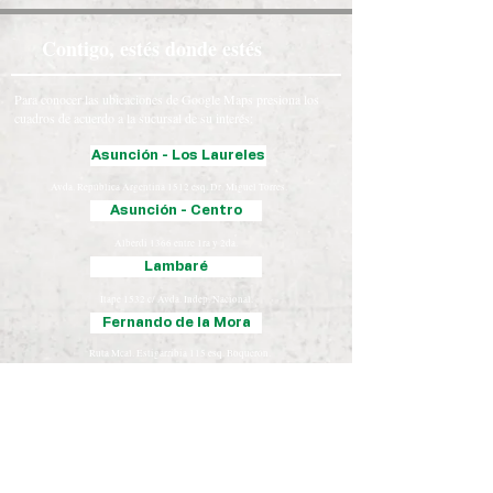
Contigo, estés donde estés
Para conocer las ubicaciones de Google Maps presiona los
cuadros de acuerdo a la sucursal de su interés:
Asunción - Los Laureles
Avda. República Argentina 1512 esq. Dr. Miguel Torres.
Asunción - Centro
Alberdi 1366 entre 1ra y 2da.
Lambaré
Itape 1532 c/ Avda. Indep. Nacional.
Fernando de la Mora
Ruta Mcal. Estigarribia 115 esq. Boquerón.
Luque
Iturbe 163 esq. Yegros.
Chaco
José Falcón, Presidente Hayes
Coronel Oviedo