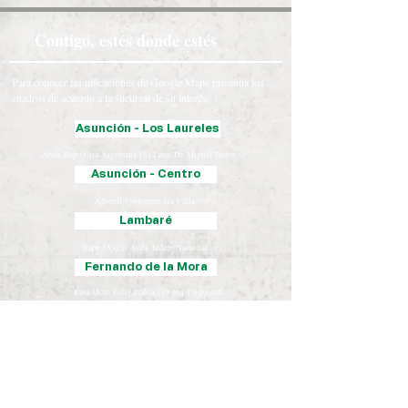
Contigo, estés donde estés
Para conocer las ubicaciones de Google Maps presiona los
cuadros de acuerdo a la sucursal de su interés:
Asunción - Los Laureles
Avda. República Argentina 1512 esq. Dr. Miguel Torres.
Asunción - Centro
Alberdi 1366 entre 1ra y 2da.
Lambaré
Itape 1532 c/ Avda. Indep. Nacional.
Fernando de la Mora
Ruta Mcal. Estigarribia 115 esq. Boquerón.
Luque
Iturbe 163 esq. Yegros.
Chaco
José Falcón, Presidente Hayes
Coronel Oviedo