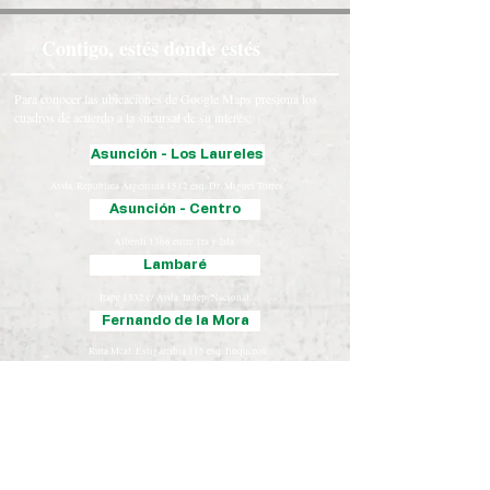
Contigo, estés donde estés
Para conocer las ubicaciones de Google Maps presiona los
cuadros de acuerdo a la sucursal de su interés:
Asunción - Los Laureles
Avda. República Argentina 1512 esq. Dr. Miguel Torres.
Asunción - Centro
Alberdi 1366 entre 1ra y 2da.
Lambaré
Itape 1532 c/ Avda. Indep. Nacional.
Fernando de la Mora
Ruta Mcal. Estigarribia 115 esq. Boquerón.
Luque
Iturbe 163 esq. Yegros.
Chaco
José Falcón, Presidente Hayes
Coronel Oviedo