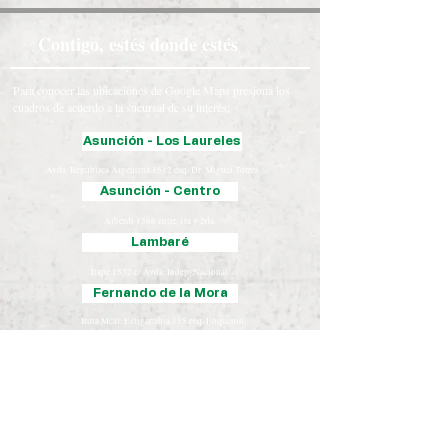
Contigo, estés donde estés
Para conocer las ubicaciones de Google Maps presiona los
cuadros de acuerdo a la sucursal de su interés:
Asunción - Los Laureles
Avda. República Argentina 1512 esq. Dr. Miguel Torres.
Asunción - Centro
Alberdi 1366 entre 1ra y 2da.
Lambaré
Itape 1532 c/ Avda. Indep. Nacional.
Fernando de la Mora
Ruta Mcal. Estigarribia 115 esq. Boquerón.
Luque
Iturbe 163 esq. Yegros.
Chaco
José Falcón, Presidente Hayes
Coronel Oviedo