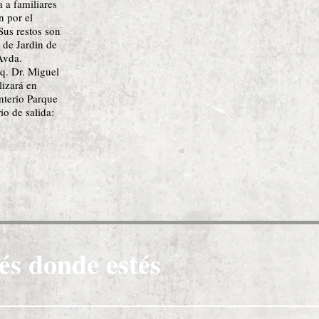
a a familiares
n por el
Sus restos son
 de Jardin de
Avda.
q. Dr. Miguel
lizará en
nterio Parque
io de salida:
és donde estés