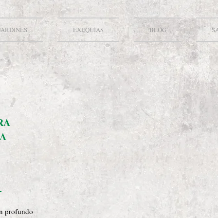
JARDINES
EXEQUIAS
BLOG
S
RA
A
on profundo