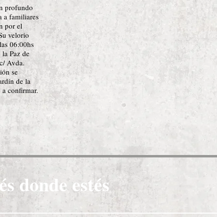
on profundo
a a familiares
n por el
Su velorio
 las 06:00hs
e la Paz de
c/ Avda.
ión se
ardín de la
 a confirmar.
és donde estés