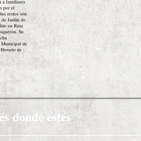
a a familiares
n por el
Sus restos son
I de Jardín de
Sito en Ruta
Boquerón. Su
echa
 Municipal de
 Horario de
és donde estés