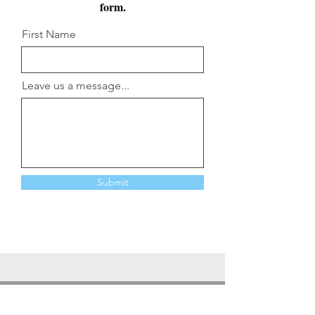
form.
First Name
Leave us a message...
Submit
Contigo, estés donde estés