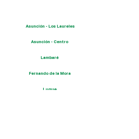
Para conocer las ubicaciones de Google Maps presiona los
cuadros de acuerdo a la sucursal de su interés:
Asunción - Los Laureles
Avda. República Argentina 1512 esq. Dr. Miguel Torres.
Asunción - Centro
Alberdi 1366 entre 1ra y 2da.
Lambaré
Itape 1532 c/ Avda. Indep. Nacional.
Fernando de la Mora
Ruta Mcal. Estigarribia 115 esq. Boquerón.
Luque
Iturbe 163 esq. Yegros.
Chaco
José Falcón, Presidente Hayes
Coronel Oviedo
Enrique Scavenius 502 esq. Mcal. López.
Encarnación