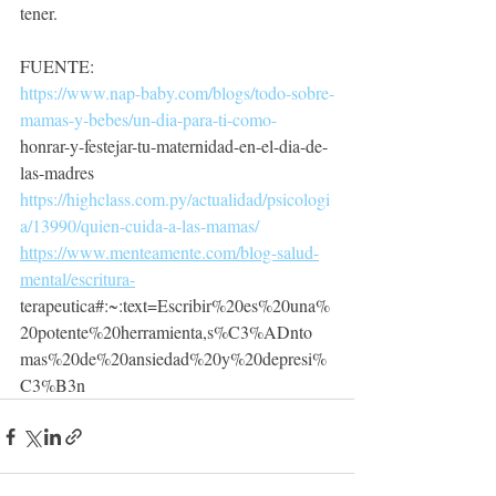
tener.
FUENTE:
https://www.nap-baby.com/blogs/todo-sobre-
mamas-y-bebes/un-dia-para-ti-como-
honrar-y-festejar-tu-maternidad-en-el-dia-de-
las-madres
https://highclass.com.py/actualidad/psicologi
a/13990/quien-cuida-a-las-mamas/
https://www.menteamente.com/blog-salud-
mental/escritura-
terapeutica#:~:text=Escribir%20es%20una%
20potente%20herramienta,s%C3%ADnto
mas%20de%20ansiedad%20y%20depresi%
C3%B3n