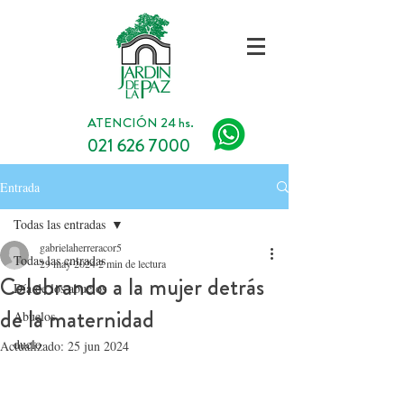
ATENCIÓN 24 hs.
021 626 7000
Entrada
Todas las entradas
gabrielaherreracor5
Todas las entradas
29 may 2024
2 min de lectura
Celebrando a la mujer detrás
Día de los abuelos
de la maternidad
Abuelos
duelo
Actualizado:
25 jun 2024