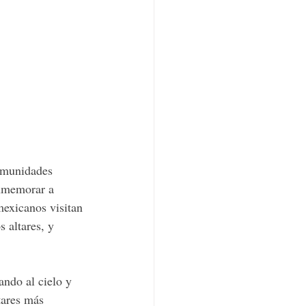
comunidades 
nmemorar a 
mexicanos visitan 
 altares, y 
ando al cielo y 
tares más 