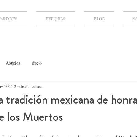
JARDINES
EXEQUIAS
BLOG
S
Abuelos
duelo
ov 2021
2 min de lectura
 tradición mexicana de honrar
de los Muertos