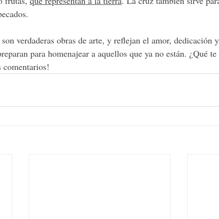
 frutas, 
que representan a la tierra
. La cruz también sirve par
pecados. 
son verdaderas obras de arte, y reflejan el amor, dedicación y
 preparan para homenajear a aquellos que ya no están. ¿Qué te 
s comentarios!