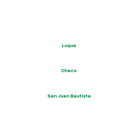
és donde estés
Google Maps presiona los cuadros de acuerdo a la sucursal 
Luque
Iturbe 163 esq. Yegros.
Chaco
José Falcón, Presidente Hayes
San Juan Bautista
Monseñor Bogarín Argaña 366 entre Villalba y Martínez
contáctanos