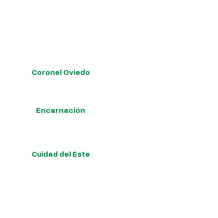
de su interés:
Coronel Oviedo
Enrique Scavenius 502 esq. Mcal. López.
Encarnación
Capellán Molas entre Padre Winkel y Avda. Japón.
Cuidad del Este
Monseñor Rodríguez esq. Tuyuti