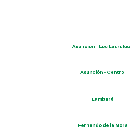
Contigo, est
Para conocer las ubicaciones de 
Asunción - Los Laureles
Avda. República Argentina 1512 esq. Dr. Miguel Torres.
Asunción - Centro
Alberdi 1366 entre 1ra y 2da.
Lambaré
Itape 1532 c/ Avda. Indep. Nacional.
Fernando de la Mora
Ruta Mcal. Estigarribia 115 esq. Boquerón.