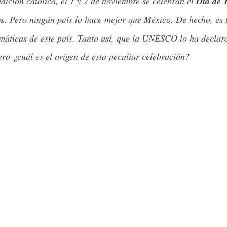
dición católica, el 1 y 2 de noviembre se celebran el 
Día de T
os
. Pero ningún país lo hace mejor que México. De hecho, es 
máticas de este país. Tanto así, que la UNESCO lo ha declar
ero ¿cuál es el origen de esta peculiar celebración?