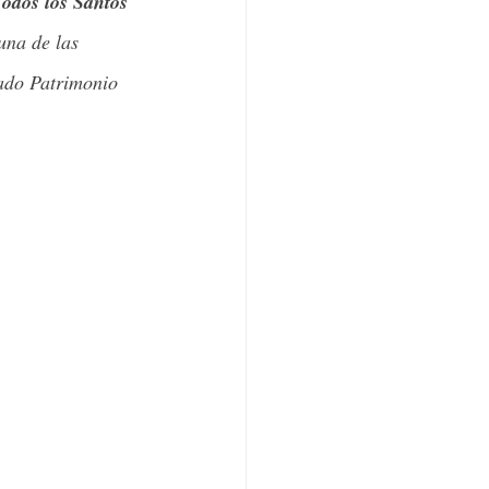
odos los Santos 
una de las 
ado Patrimonio 