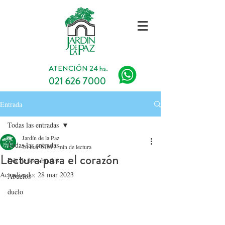
ATENCIÓN 24 hs.
021 626 7000
Entrada
Todas las entradas
Jardín de la Paz
Todas las entradas
20 mar 2020
3 min de lectura
Lectura para el corazón
Día de los abuelos
Actualizado:
28 mar 2023
Abuelos
duelo