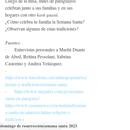
Luego de la misa, miles de paraguayos 
celebran junto a sus familias y en sus 
hogares con otro 
karú guasú
. 
¿Cómo celebra tu familia la Semana Santa? 
¿Observan algunas de estas tradiciones?
Fuentes:
·       Entrevistas personales a Marilú Duarte 
de Abed, Bettina Pessolani, Sabrina 
Castorino y Andrea Velázquez.
·       
https://www.barcelona.cat/culturapopular/es/
fiestas-y-tradiciones/semana-santa
·       
https://www.megafav.com.py/semana-
santa-en-paraguay/
https://www.casamerica.es/actualidad/seman
a-santa-en-america-latina-religion-y-
tradicion-i
domingo de resurrección
semana santa 2023