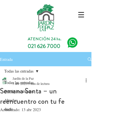
ATENCIÓN 24 hs.
021 626 7000
Entrada
Todas las entradas
Jardín de la Paz
Todas las entradas
5 abr 2023
3 min de lectura
Semana Santa – un
Día de los abuelos
reencuentro con tu fe
Abuelos
duelo
Actualizado:
13 abr 2023